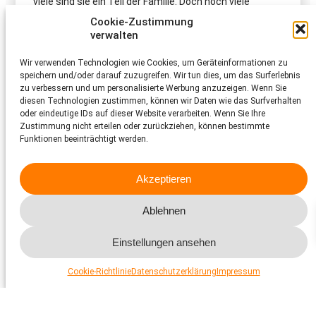
viele sind sie ein Teil der Familie. Doch noch viele
tierischen Begleiter leben in
Missständen
oder werden
Cookie-Zustimmung
nicht tiergerecht gehalten. Wie kann geholfen werden?
verwalten
Mehr dazu
Wir verwenden Technologien wie Cookies, um Geräteinformationen zu
speichern und/oder darauf zuzugreifen. Wir tun dies, um das Surferlebnis
zu verbessern und um personalisierte Werbung anzuzeigen. Wenn Sie
Für mehr Katzengesundheit
diesen Technologien zustimmen, können wir Daten wie das Surfverhalten
in der Schweiz
oder eindeutige IDs auf dieser Website verarbeiten. Wenn Sie Ihre
Zustimmung nicht erteilen oder zurückziehen, können bestimmte
Funktionen beeinträchtigt werden.
Katzen gehören zu den beliebtesten Heimtieren der
Schweiz: Über 1,5 Millionen leben in Haushalten. Doch
die grosse Beliebtheit hat auch eine Kehrseite: Katzen
werden ausgesetzt, wandern ab und vermehren sich
Akzeptieren
unkontrolliert. Schätzungsweise leben heute in der
Schweiz 220’000 herrenlose Katzen, die keinen Schutz
Ablehnen
und keine Versorgung haben.
Mehr dazu
Einstellungen ansehen
Cookie-Richtlinie
Datenschutzerklärung
Impressum
Tierschutz bei Nutztieren